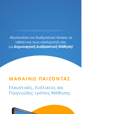
Αξιοποιείστε τον διαδραστικό πίνακα, τα
tablets και τους υπολογιστές σας
για
Δημιουργική Διαδραστική Μάθηση!
ΜΑΘΑΙΝΩ ΠΑΙΖΟΝΤΑΣ
Ελκυστικός, Ευέλικτος και
Παιγνιώδης τρόπος Μάθησης